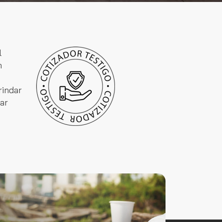
l
n
rindar
ar