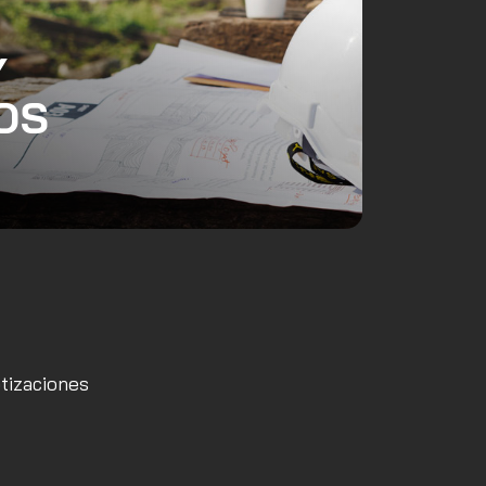
Y
OS
otizaciones